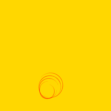
Məlumat
Haqqımızda
Əlaqə
Gizlilik Siyasəti
Şərtlər və Qaydalar
Saytda Reklam
Mənim Hesabım
Mənim Hesabım
Daxil ol
Qeydiyyatdan keç
Şifrəni unutmusunuz?
Sosial
Facebook
Twitter