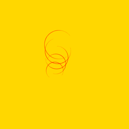
Suallar
Digər Elanlar
Fəvvarə Ustasi
Eskiz layihələrin
2021-05-25
hazırlanması
2021-05-02
4
AZN
Elegant. İnsaat. Mmc
Alciban
2021-04-18
2021-04-20
Evin Sifirdan Tikilmesi ve